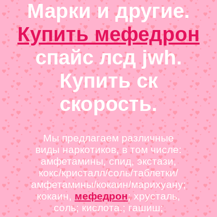
Марки и другие.
Купить мефедрон
спайс лсд jwh.
Купить ск
скорость.
Мы предлагаем различные
виды наркотиков, в том числе:
амфетамины, спид, экстази,
кокс/кристалл/соль/таблетки/
амфетамины/кокаин/марихуану;
кокаин,
мефедрон
; хрусталь,
соль; кислота.; гашиш;