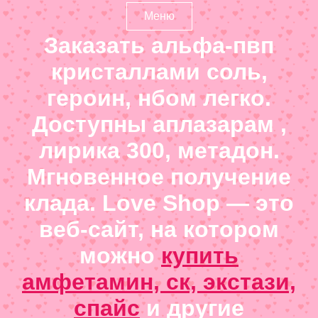
Меню
Заказать альфа-пвп
кристаллами соль,
героин, нбом легко.
Доступны аплазарам ,
лирика 300, метадон.
Мгновенное получение
клада. Love Shop — это
веб-сайт, на котором
можно
купить
амфетамин, ск, экстази,
спайс
и другие