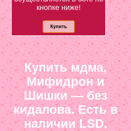
кнопке ниже!
Купить
Купить мдма,
Мифидрон и
Шишки — без
кидалова. Есть в
наличии LSD,